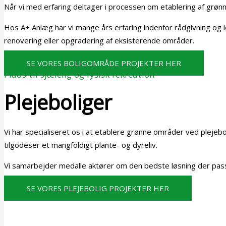
Når vi med erfaring deltager i processen om etablering af grønne 
Hos A+ Anlæg har vi mange års erfaring indenfor rådgivning og lø
renovering eller opgradering af eksisterende områder.
SE VORES BOLIGOMRÅDE PROJEKTER HER
Plads til sjælelig og fysisk rekreation
Plejeboliger
Vi har specialiseret os i at etablere grønne områder ved plejebo
tilgodeser et mangfoldigt plante- og dyreliv.
Vi samarbejder medalle aktører om den bedste løsning der passer t
SE VORES PLEJEBOLIG PROJEKTER HER