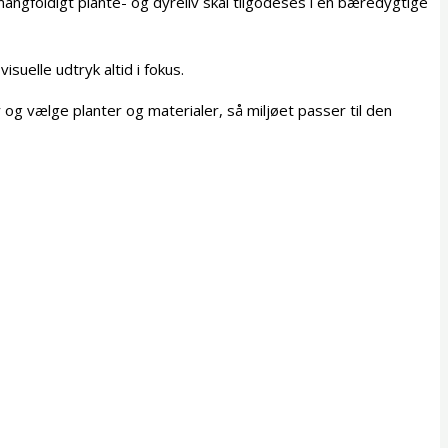
angfoldigt plante- og dyreliv skal tilgodeses i en bæredygtige
isuelle udtryk altid i fokus.
 vælge planter og materialer, så miljøet passer til den