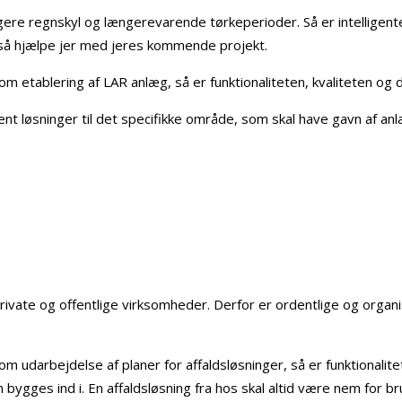
tigere regnskyl og længerevarende tørkeperioder. Så er intellige
gså hjælpe jer med jeres kommende projekt.
 etablering af LAR anlæg, så er funktionaliteten, kvaliteten og det
gent løsninger til det specifikke område, som skal have gavn af anlæ
private og offentlige virksomheder. Derfor er ordentlige og organi
udarbejdelse af planer for affaldsløsninger, så er funktionaliteten
en bygges ind i. En affaldsløsning fra hos skal altid være nem for 