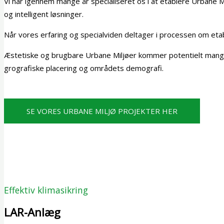
Vi har igennem mange år specialiseret os i at etablere Urbane M
og intelligent løsninger.
Når vores erfaring og specialviden deltager i processen om etable
Æstetiske og brugbare Urbane Miljøer kommer potentielt mange 
grografiske placering og områdets demografi.
SE VORES URBANE MILJØ PROJEKTER HER
Effektiv klimasikring
LAR-Anlæg