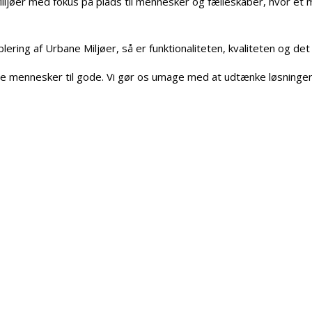
iljøer med fokus på plads til mennesker og fælleskaber, hvor et m
ring af Urbane Miljøer, så er funktionaliteten, kvaliteten og det v
mennesker til gode. Vi gør os umage med at udtænke løsninger og