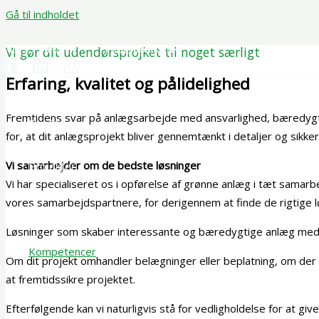
Gå til indholdet
+45 23 74 27 41 │ info@aplusa.dk
Vi gør dit udendørsprojket til noget særligt
Erfaring, kvalitet og pålidelighed
Fremtidens svar på anlægsarbejde med ansvarlighed, bæredygtig
Forside
for, at dit anlægsprojekt bliver gennemtænkt i detaljer og sikkert
Vi samarbejder om de bedste løsninger
Projekter
Vi har specialiseret os i opførelse af grønne anlæg i tæt samarb
vores samarbejdspartnere, for derigennem at finde de rigtige
Om os
Løsninger som skaber interessante og bæredygtige anlæg med fo
Kompetencer
Om dit projekt omhandler belægninger eller beplatning, om der sk
at fremtidssikre projektet.
Job
Efterfølgende kan vi naturligvis stå for vedligholdelse for at gi