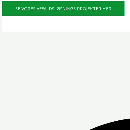
SE VORES AFFALDSLØSNINGS PROJEKTER HER