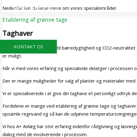
Bæredygtighed (ESG)
Nedenfor kan du læse mere om vores specialområder.
Etablering af grønne tage
Kontakt
Taghaver
KONTAKT OS
Der stilles i dag høje krav til bæredygtighed og CO2-neutralite
er muligt.
Når vi med vores erfaring og specialvide delatger i processen om 
Der er mange muligheder for valg af planter og materialer med 
Vi er specialiserede i at give din taghave et personligt udtryk 
Fordelene er mange ved etablering af grønne tage og taghaver
opsamle regnvand og så kan de udjævne temperatursvingninge
Vi hos A+ Anlæg har stor erfaring indenfor rådgivning og løsnin
dialog med de involverende i processen.