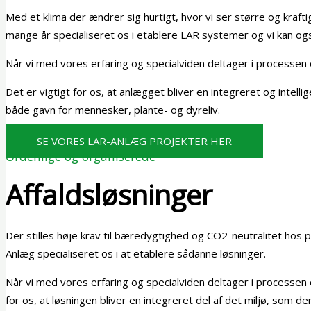
Med et klima der ændrer sig hurtigt, hvor vi ser større og kraf
mange år specialiseret os i etablere LAR systemer og vi kan o
Når vi med vores erfaring og specialviden deltager i processen om
Det er vigtigt for os, at anlægget bliver en integreret og intelli
både gavn for mennesker, plante- og dyreliv.
SE VORES LAR-ANLÆG PROJEKTER HER
Ordenlige og organiserede
Affaldsløsninger
Der stilles høje krav til bæredygtighed og CO2-neutralitet hos 
Anlæg specialiseret os i at etablere sådanne løsninger.
Når vi med vores erfaring og specialviden deltager i processen om 
for os, at løsningen bliver en integreret del af det miljø, som d