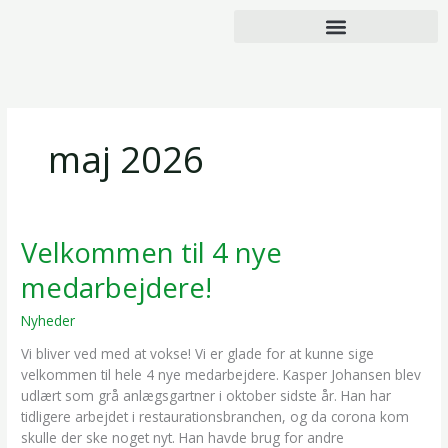
Gå
til
indholdet
maj 2026
Velkommen til 4 nye
Velkommen
til
medarbejdere!
4
nye
Nyheder
/
Line Mattsen
medarbejdere!
Vi bliver ved med at vokse! Vi er glade for at kunne sige
velkommen til hele 4 nye medarbejdere. Kasper Johansen blev
udlært som grå anlægsgartner i oktober sidste år. Han har
tidligere arbejdet i restaurationsbranchen, og da corona kom
skulle der ske noget nyt. Han havde brug for andre