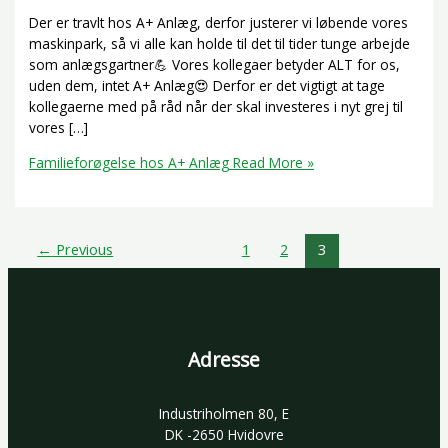
Der er travlt hos A+ Anlæg, derfor justerer vi løbende vores
maskinpark, så vi alle kan holde til det til tider tunge arbejde
som anlægsgartner💪 Vores kollegaer betyder ALT for os,
uden dem, intet A+ Anlæg😍 Derfor er det vigtigt at tage
kollegaerne med på råd når der skal investeres i nyt grej til
vores […]
Familieforøgelse hos A+ Anlæg
Read More »
←
Previous
1
2
3
Adresse
Industriholmen 80, E
DK -2650 Hvidovre