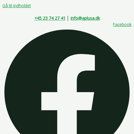
Gå til indholdet
+45 23 74 27 41
│
info@aplusa.dk
Facebook