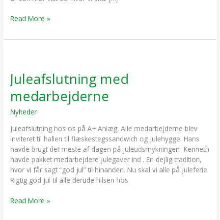
Read More »
Juleafslutning
med
Juleafslutning med
medarbejderne
medarbejderne
Nyheder
/
Mikkel Darringe
Juleafslutning hos os på A+ Anlæg. Alle medarbejderne blev
inviteret til hallen til flæskestegssandwich og julehygge. Hans
havde brugt det meste af dagen på juleudsmykningen Kenneth
havde pakket medarbejdere julegaver ind . En dejlig tradition,
hvor vi får sagt “god jul” til hinanden. Nu skal vi alle på juleferie.
Rigtig god jul til alle derude hilsen hos
Read More »