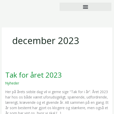
Gå
til
indholdet
december 2023
Tak
for
Tak for året 2023
året
2023
Nyheder
/
Mikkel Darringe
Her på årets sidste dag vil vi gerne sige “Tak for i år”. Året 2023
har hos os både været uforudsigeligt, spænende, udfordrende,
lærerigt, krævende og et givende år. Alt sammen på en gang. Et
år som bestemt har gjort os klogere og stærkere, men også et
år som har vist os, hvor vi skal […]