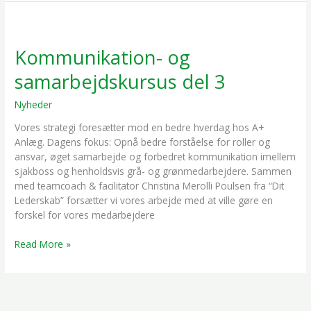
Kommunikation-
og
Kommunikation- og
samarbejdskursus
del
samarbejdskursus del 3
3
Nyheder
/
Mikkel Darringe
Vores strategi foresætter mod en bedre hverdag hos A+
Anlæg. Dagens fokus: Opnå bedre forståelse for roller og
ansvar, øget samarbejde og forbedret kommunikation imellem
sjakboss og henholdsvis grå- og grønmedarbejdere. Sammen
med teamcoach & facilitator Christina Merolli Poulsen fra “Dit
Lederskab” forsætter vi vores arbejde med at ville gøre en
forskel for vores medarbejdere
Read More »