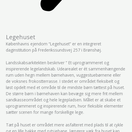
Legehuset
Københavns ejendom “Legehuset” er en integreret
daginstitution på Frederikssundsvej 257 i Brønshøj.
Landsskabsarkitekten beskriver ” Et uprogrammeret og
inspirerende legelandskab. Udearealet er ét sammenhængende
rum uden hegn mellem børnehaven, vuggestuebørnene eller
de voksnes frokostterrasse. I stedet er området fleksibelt og
løst opdelt med et område til de mindste børn tættest på huset.
De større børn i børnehaven kan bevæge sig mere frit mellem
sandkasseområdet og hele legepladsen. Målet er at skabe et
uprogrammeret og inspirerende rum, hvor fleksible elementer
sætter scenen for mange forskellige lege.
Tæt på huset er området mere asfalteret med plads til at cykle
og en lille bakke med rutsjebane, længere væk fra huset kan