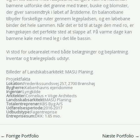
børnene udforske det grønne med træer, buske og blomster,
der giver sanseindtryk i løbet af årstiderne. En balancebane
tilbyder forskellige ruter gennem legepladsen, og en løbebane
binder det hele sammen. Når det er tid til at tage den med ro, er
hængekøjen det perfekte sted at slappe af. På varme dage kan
børnene køle ned med leg i det lille bassin.
Vi stod for udearealet med både belægninger og beplantning.
Inventar og trælegeplads udstyr.
Billeder af Landskabsarkitekt: MASU Planing.
Projektfakta
Lokation:
Frederikssundsvej 257, 2700 Brønshøj
Bygherre:
Københavns ejendomme
Ingeniør:
Lyngkilde
Arkitekter:
Cornelius + Vöge Architects
Landsskabsarkitekt:
MASU Planing
Totalentreprenør:
KBS Byg A/S
Udførelsesperiode:
2016-2017
Udbudstype:
Fagentreprise
Entreprisesum:
DKK: 1.65 mio.
←
Forrige Portfolio
Næste Portfolio
→