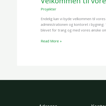
Velkommen til vor
nye
Projekter
/
Mikkel Darringe
kontorbygning
Endelig kan vi byde velkommen til vore
administrationen og kontoret i bygning:
blevet for trang og med vores ønske om
Read More »