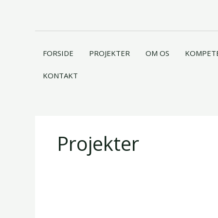
Gå
til
indholdet
FORSIDE
PROJEKTER
OM OS
KOMPET
KONTAKT
Projekter
Vi