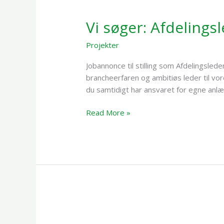
søger:
Vi søger: Afdelingsl
Afdelingsleder
til
Projekter
/
Mikkel Darringe
vores
projektafdeling
Jobannonce til stilling som Afdelingsle
brancheerfaren og ambitiøs leder til vor
du samtidigt har ansvaret for egne anlæ
Read More »
Vi
præsenterer