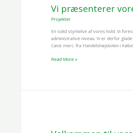
Vi præsenterer vor
vores
nye
Projekter
/
Mikkel Darringe
Forretningsfører
En solid styrkelse af vores hold. Vi fore
administrative niveau. Vi er derfor gla
Cand. merc. fra Handelshøjskolen i Køb
Read More »
Velkommen
til
vores