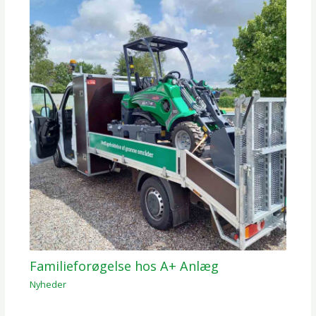
Familieforøgelse hos A+ Anlæg
Nyheder
/ Af
Mikkel Darringe