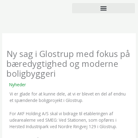
Gå
til
indholdet
Ny sag i Glostrup med fokus på
bæredygtighed og moderne
boligbyggeri
/
Nyheder
/ Af
Line Mattsen
Vi er glade for at kunne dele, at vi er blevet en del af endnu
et spændende boligprojekt i Glostrup.
For AKF Holding A/S skal vi bidrage til etableringen af
udearealerne ved SMEG: Ved Stationen, som opføres i
Hersted Industripark ved Nordre Ringvej 129 i Glostrup.