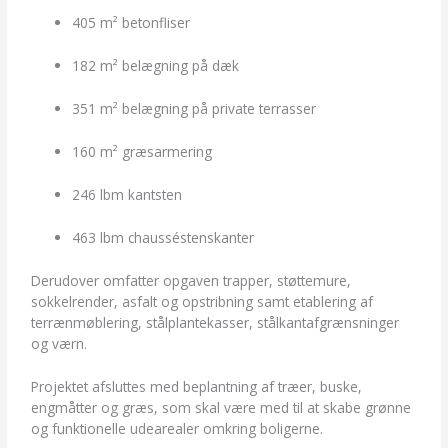
405 m² betonfliser
182 m² belægning på dæk
351 m² belægning på private terrasser
160 m² græsarmering
246 lbm kantsten
463 lbm chausséstenskanter
Derudover omfatter opgaven trapper, støttemure,
sokkelrender, asfalt og opstribning samt etablering af
terrænmøblering, stålplantekasser, stålkantafgrænsninger
og værn.
Projektet afsluttes med beplantning af træer, buske,
engmåtter og græs, som skal være med til at skabe grønne
og funktionelle udearealer omkring boligerne.