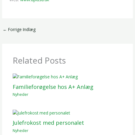
←
Forrige Indlæg
Related Posts
Familieforøgelse hos A+ Anlæg
Nyheder
/ Af
Mikkel Darringe
Julefrokost med personalet
Nyheder
/ Af
Mikkel Darringe